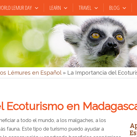
ORLD LEMUR DAY
LEARN
TRAVEL
BLOG
os Lémures en Español
»
La Importancia del Ecotu
el Ecoturismo en Madagasc
ficiar a todo el mundo, a los malgaches, a los
Ap
más fauna. Este tipo de turismo puedo ayudar a
Es