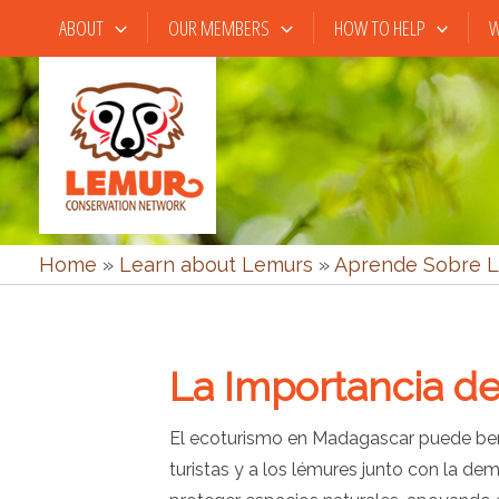
Skip
ABOUT
OUR MEMBERS
HOW TO HELP
W
to
content
Home
»
Learn about Lemurs
»
Aprende Sobre L
La Importancia d
El ecoturismo en Madagascar puede bene
turistas y a los lémures junto con la de